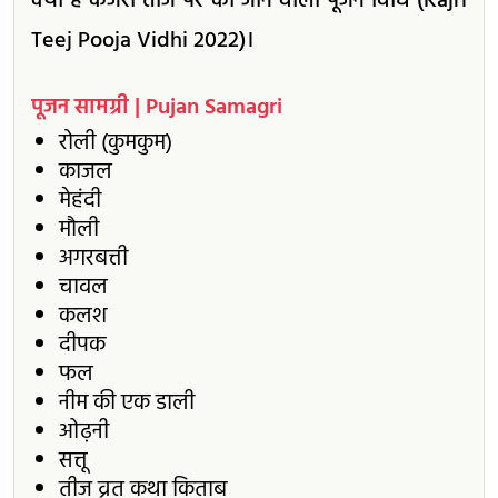
क्या है कजरी तीज पर की जाने वाली पूजन विधि (Kajri
Teej Pooja Vidhi 2022)।
पूजन सामग्री | Pujan Samagri
रोली (कुमकुम)
काजल
मेहंदी
मौली
अगरबत्ती
चावल
कलश
दीपक
फल
नीम की एक डाली
ओढ़नी
सत्तू
तीज व्रत कथा किताब