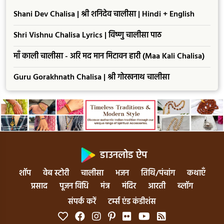
Shani Dev Chalisa | श्री शनिदेव चालीसा | Hindi + English
Shri Vishnu Chalisa Lyrics | विष्णु चालीसा पाठ
माँ काली चालीसा - अरि मद मान मिटावन हारी (Maa Kali Chalisa)
Guru Gorakhnath Chalisa | श्री गोरखनाथ चालीसा
डाउनलोड ऐप
शॉप
वेब स्टोरी
चालीसा
भजन
तिथि/पंचांग
कथाएँ
प्रसाद
पूजन विधि
मंत्र
मंदिर
आरती
ब्लॉग
संपर्क करें
टर्म्स एंड कंडीशंस