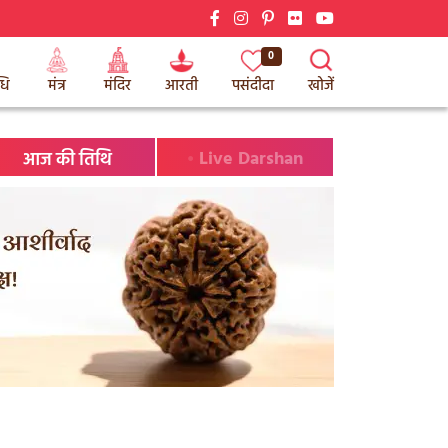
0
धि
मंत्र
मंदिर
आरती
पसंदीदा
खोजें
.
Live Darshan
आज की तिथि