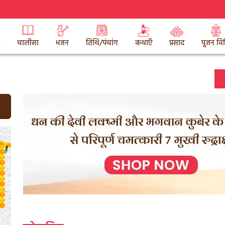
चालीसा
भजन
तिथि/पंचांग
कथाएँ
प्रसाद
पूजन वि