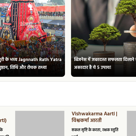
 पुरी के भव्य Jagnnath Rath Yatra
बिजनेस में जबरदस्त सफलता दिलाने म
ुष्ठान, तिथि और रोचक तथ्य!
असरदार है ये 5 उपाय!
Vishwakarma Aarti |
ti)
विश्वकर्मा आरती
के
सकल सृष्टि के करता, रक्षक स्तुति