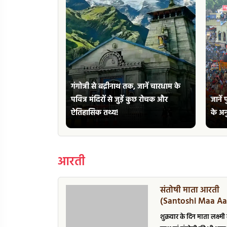
गंगोत्री से बद्रीनाथ तक, जानें चारधाम के
पवित्र मंदिरों से जुड़ें कुछ रोचक और
जानें
 नाथ मंदिर
ऐतिहासिक तथ्य!
के अन
आरती
 Mata Ki Aarti
संतोषी माता आरती
 माँ पारवती की
(Santoshi Maa Aar
 माता, जय पार्वती...
शुक्रवार के दिन माता लक्ष्मी 