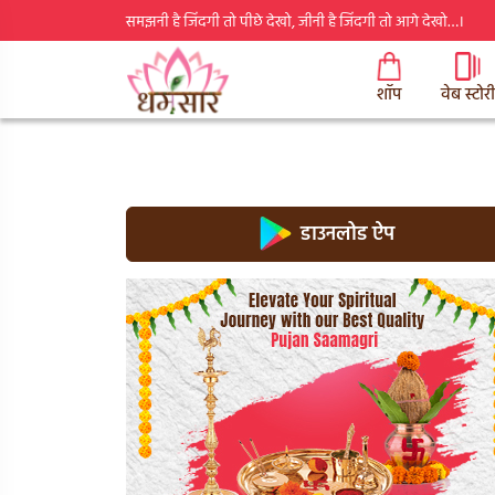
समझनी है जिंदगी तो पीछे देखो, जीनी है जिंदगी तो आगे देखो…।
शॉप
वेब स्टोरी
डाउनलोड ऐप