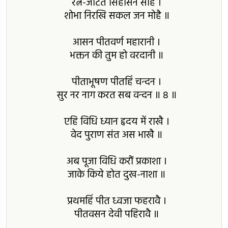
रत्न-जटित सिंहासन सोहै ।
शोभा निरखि सकल जन मोहै ॥
आसन पीतवर्ण महारानी ।
भक्तन की तुम हो वरदानी ॥
पीताभूषण पीतहिं चन्दन ।
सुर नर नाग करत सब वन्दन ॥ 8 ॥
एहि विधि ध्यान हृदय में राखै ।
वेद पुराण संत अस भाखै ॥
अब पूजा विधि करौं प्रकाशा ।
जाके किये होत दुख-नाशा ॥
प्रथमहिं पीत ध्वजा फहरावै ।
पीतवसन देवी पहिरावै ॥