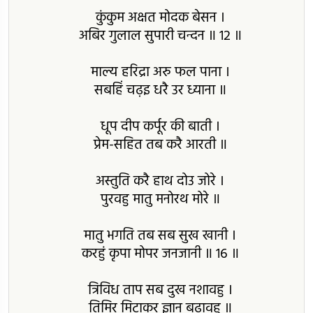
कुंकुम अक्षत मोदक बेसन ।
अबिर गुलाल सुपारी चन्दन ॥ 12 ॥
माल्य हरिद्रा अरु फल पाना ।
सबहिं चढ़इ धरै उर ध्याना ॥
धूप दीप कर्पूर की बाती ।
प्रेम-सहित तब करै आरती ॥
अस्तुति करै हाथ दोउ जोरे ।
पुरवहु मातु मनोरथ मोरे ॥
मातु भगति तब सब सुख खानी ।
करहुं कृपा मोपर जनजानी ॥ 16 ॥
त्रिविध ताप सब दुख नशावहु ।
तिमिर मिटाकर ज्ञान बढ़ावहु ॥