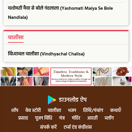
यशोमती मैया से बोले नंदलाला (Yashomati Maiya Se Bole
Nandlala)
चालीसा
विंध्याचल चालीसा (Vindhyachal Chalisa)
डाउनलोड ऐप
शॉप
वेब स्टोरी
चालीसा
भजन
तिथि/पंचांग
कथाएँ
प्रसाद
पूजन विधि
मंत्र
मंदिर
आरती
ब्लॉग
संपर्क करें
टर्म्स एंड कंडीशंस