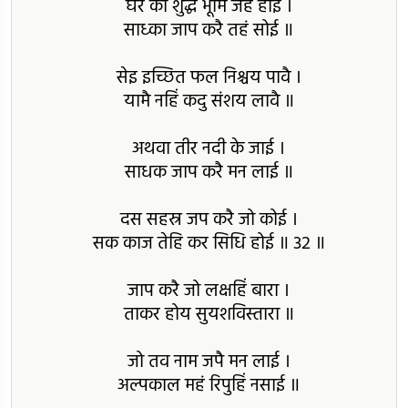
घर की शुद्ध भूमि जहं होई ।
साध्का जाप करै तहं सोई ॥
सेइ इच्छित फल निश्चय पावै ।
यामै नहिं कदु संशय लावै ॥
अथवा तीर नदी के जाई ।
साधक जाप करै मन लाई ॥
दस सहस्र जप करै जो कोई ।
सक काज तेहि कर सिधि होई ॥ 32 ॥
जाप करै जो लक्षहिं बारा ।
ताकर होय सुयशविस्तारा ॥
जो तव नाम जपै मन लाई ।
अल्पकाल महं रिपुहिं नसाई ॥