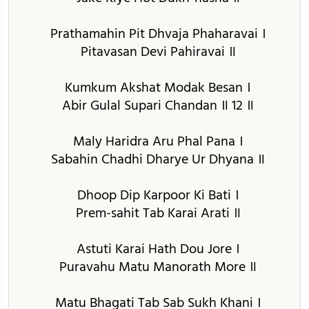
Prathamahin Pit Dhvaja Phaharavai ।
Pitavasan Devi Pahiravai ॥
Kumkum Akshat Modak Besan ।
Abir Gulal Supari Chandan ॥ 12 ॥
Maly Haridra Aru Phal Pana ।
Sabahin Chadhi Dharye Ur Dhyana ॥
Dhoop Dip Karpoor Ki Bati ।
Prem-sahit Tab Karai Arati ॥
Astuti Karai Hath Dou Jore ।
Puravahu Matu Manorath More ॥
Matu Bhagati Tab Sab Sukh Khani ।