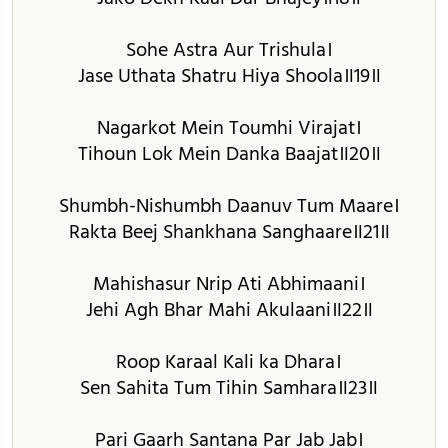
Sohe Astra Aur Trishula।
Jase Uthata Shatru Hiya Shoola॥19॥
Nagarkot Mein Toumhi Virajat।
Tihoun Lok Mein Danka Baajat॥20॥
Shumbh-Nishumbh Daanuv Tum Maare।
Rakta Beej Shankhana Sanghaare॥21॥
Mahishasur Nrip Ati Abhimaani।
Jehi Agh Bhar Mahi Akulaani॥22॥
Roop Karaal Kali ka Dhara।
Sen Sahita Tum Tihin Samhara॥23॥
Pari Gaarh Santana Par Jab Jab।