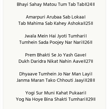
Bhayi Sahay Matou Tum Tab Tab॥24॥
Amarpuri Arubaa Sab Lokaa।
Tab Mahima Sab Kahey Ashoka॥25॥
Jwala Mein Hai Jyoti Tumhari।
Tumhein Sada Poojey Nar Nari॥26॥
Prem Bhakti Se Jo Yash Gave।
Dukh Daridra Nikat Nahin Aave॥27॥
Dhyaave Tumhein Jo Nar Man Layi।
Janma Maran Tako Chhouti Jaayi॥28॥
Yogi Sur Muni Kahat Pukaari।
Yog Na Hoye Bina Shakti Tumhari॥29॥