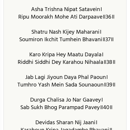
Asha Trishna Nipat Satavein।
Ripu Moorakh Mohe Ati Darpaave॥36॥
Shatru Nash Kijey Maharani।
Soumiron Ikchit Tumhein Bhavani॥37॥
Karo Kripa Hey Maatu Dayala।
Riddhi Siddhi Dey Karahou Nihaala॥38॥
Jab Lagi Jiyoun Daya Phal Paoun।
Tumhro Yash Mein Sada Sounaoun॥39॥
Durga Chalisa Jo Nar Gaavey।
Sab Sukh Bhog Parampad Pavey॥40॥
Devidas Sharan Nij Jaani।