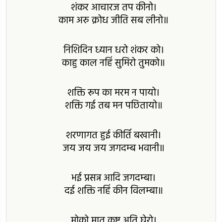
शंकर आचारज तप कीनो।
काम अरु क्रोध जीति सब लीनो॥
निशिदिन ध्यान धरो शंकर को।
काहु काल नहिं सुमिरो तुमको॥
शक्ति रूप का मरम न पायो।
शक्ति गई तब मन पछितायो॥
शरणागत हुई कीर्ति बखानी।
जय जय जय जगदम्ब भवानी॥
भई प्रसन्न आदि जगदम्बा।
दई शक्ति नहिं कीन विलम्बा॥
मोको मातु कष्ट अति घेरो।