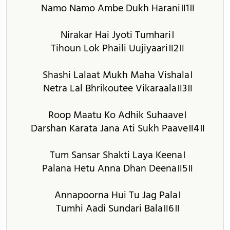
Namo Namo Ambe Dukh Harani॥1॥
Nirakar Hai Jyoti Tumhari।
Tihoun Lok Phaili Uujiyaari॥2॥
Shashi Lalaat Mukh Maha Vishala।
Netra Lal Bhrikoutee Vikaraala॥3॥
Roop Maatu Ko Adhik Suhaave।
Darshan Karata Jana Ati Sukh Paave॥4॥
Tum Sansar Shakti Laya Keena।
Palana Hetu Anna Dhan Deena॥5॥
Annapoorna Hui Tu Jag Pala।
Tumhi Aadi Sundari Bala॥6॥