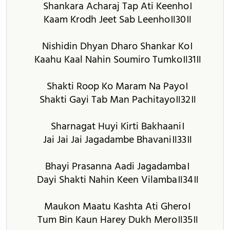
Shankara Acharaj Tap Ati Keenho।
Kaam Krodh Jeet Sab Leenho॥30॥
Nishidin Dhyan Dharo Shankar Ko।
Kaahu Kaal Nahin Soumiro Tumko॥31॥
Shakti Roop Ko Maram Na Payo।
Shakti Gayi Tab Man Pachitayo॥32॥
Sharnagat Huyi Kirti Bakhaani।
Jai Jai Jai Jagadambe Bhavani॥33॥
Bhayi Prasanna Aadi Jagadamba।
Dayi Shakti Nahin Keen Vilamba॥34॥
Maukon Maatu Kashta Ati Ghero।
Tum Bin Kaun Harey Dukh Mero॥35॥