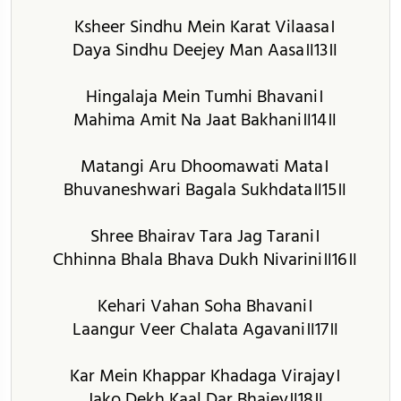
Ksheer Sindhu Mein Karat Vilaasa।
Daya Sindhu Deejey Man Aasa॥13॥
Hingalaja Mein Tumhi Bhavani।
Mahima Amit Na Jaat Bakhani॥14॥
Matangi Aru Dhoomawati Mata।
Bhuvaneshwari Bagala Sukhdata॥15॥
Shree Bhairav Tara Jag Tarani।
Chhinna Bhala Bhava Dukh Nivarini॥16॥
Kehari Vahan Soha Bhavani।
Laangur Veer Chalata Agavani॥17॥
Kar Mein Khappar Khadaga Virajay।
Jako Dekh Kaal Dar Bhajey॥18॥