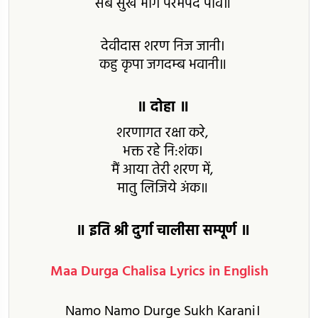
सब सुख भोग परमपद पावै॥
देवीदास शरण निज जानी।
कहु कृपा जगदम्ब भवानी॥
॥ दोहा ॥
शरणागत रक्षा करे,
भक्त रहे नि:शंक।
मैं आया तेरी शरण में,
मातु लिजिये अंक॥
॥ इति श्री दुर्गा चालीसा सम्पूर्ण ॥
Maa Durga Chalisa Lyrics in English
Namo Namo Durge Sukh Karani।