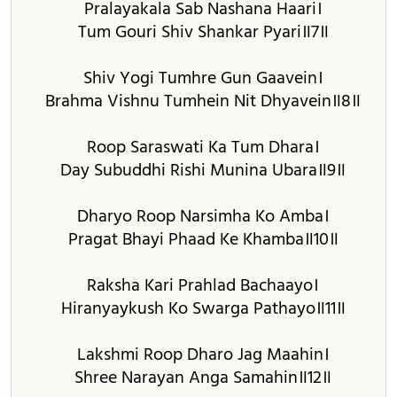
Pralayakala Sab Nashana Haari।
Tum Gouri Shiv Shankar Pyari॥7॥
Shiv Yogi Tumhre Gun Gaavein।
Brahma Vishnu Tumhein Nit Dhyavein॥8॥
Roop Saraswati Ka Tum Dhara।
Day Subuddhi Rishi Munina Ubara॥9॥
Dharyo Roop Narsimha Ko Amba।
Pragat Bhayi Phaad Ke Khamba॥10॥
Raksha Kari Prahlad Bachaayo।
Hiranyaykush Ko Swarga Pathayo॥11॥
Lakshmi Roop Dharo Jag Maahin।
Shree Narayan Anga Samahin॥12॥