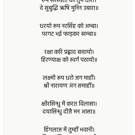
रूप सरस्वती को तुम धारा।
दे सुबुद्धि ऋषि मुनिन उबारा॥
धरयो रूप नरसिंह को अम्बा।
परगट भई फाड़कर खम्बा॥
रक्षा करि प्रह्लाद बचायो।
हिरण्याक्ष को स्वर्ग पठायो॥
लक्ष्मी रूप धरो जग माहीं।
श्री नारायण अंग समाहीं॥
क्षीरसिन्धु में करत विलासा।
दयासिन्धु दीजै मन आसा॥
हिंगलाज में तुम्हीं भवानी।