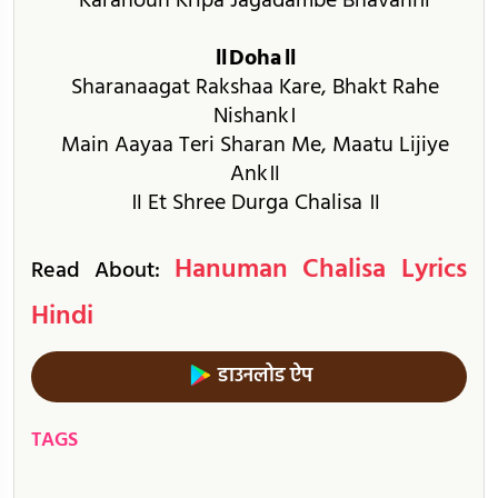
Karahoun Kripa Jagadambe Bhavani॥
॥Doha॥
Sharanaagat Rakshaa Kare, Bhakt Rahe
Nishank।
Main Aayaa Teri Sharan Me, Maatu Lijiye
Ank॥
॥ Et Shree Durga Chalisa ॥
Hanuman Chalisa Lyrics
Read About:
Hindi
डाउनलोड ऐप
TAGS