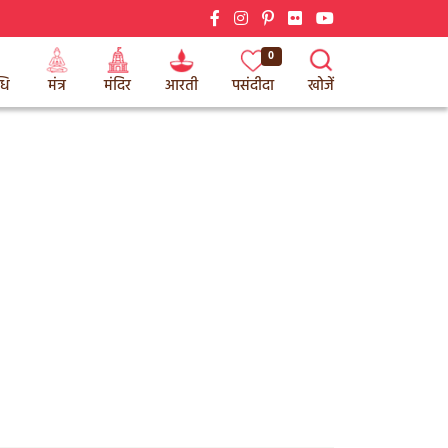
0
धि
मंत्र
मंदिर
आरती
पसंदीदा
खोजें