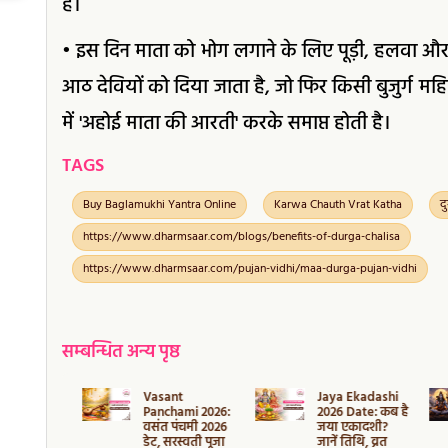
है।
• इस दिन माता को भोग लगाने के लिए पूड़ी, हलवा औ
आठ देवियों को दिया जाता है, जो फिर किसी बुजुर्ग महि
में 'अहोई माता की आरती' करके समाप्त होती है।
TAGS
Buy Baglamukhi Yantra Online
Karwa Chauth Vrat Katha
द
https://www.dharmsaar.com/blogs/benefits-of-durga-chalisa
https://www.dharmsaar.com/pujan-vidhi/maa-durga-pujan-vidhi
सम्बन्धित अन्य पृष्ठ
i
Vasant
Jaya Ekadashi
asya
Panchami 2026:
2026 Date: कब है
कब है मौनी
वसंत पंचमी 2026
जया एकादशी?
या? जानें
डेट, सरस्वती पूजा
जानें तिथि, व्रत