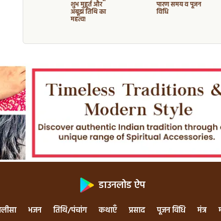
ुहूर्त व दान
शुभ मुहूर्त और
पारण समय व पूजन
्व
अबूझ तिथि का
विधि
महत्व!
डाउनलोड ऐप
ालीसा
भजन
तिथि/पंचांग
कथाएँ
प्रसाद
पूजन विधि
मंत्र