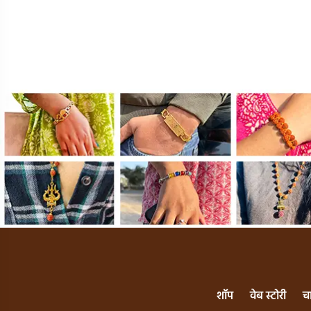
चार प्रहर पूजा मुहूर्त
व्रत नियम और
तिथि, म
और विशेष उपाय!
विशेष उपाय
का महत
शॉप
वेब स्टोरी
च