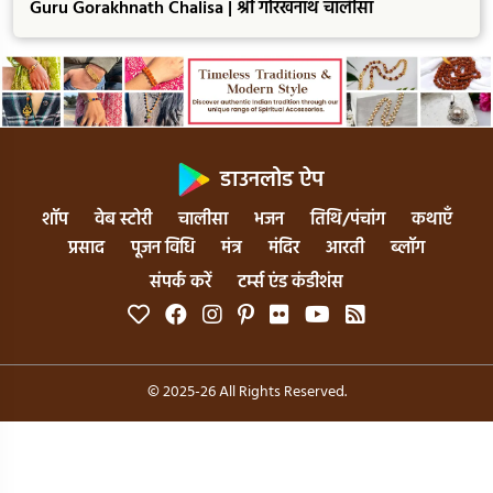
Guru Gorakhnath Chalisa | श्री गोरखनाथ चालीसा
डाउनलोड ऐप
शॉप
वेब स्टोरी
चालीसा
भजन
तिथि/पंचांग
कथाएँ
प्रसाद
पूजन विधि
मंत्र
मंदिर
आरती
ब्लॉग
संपर्क करें
टर्म्स एंड कंडीशंस
© 2025-26 All Rights Reserved.