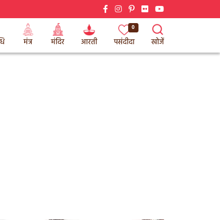
0
धि
मंत्र
मंदिर
आरती
पसंदीदा
खोजें