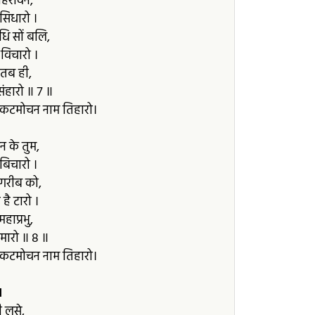
हिरावन,
सिधारो ।
िधि सों बलि,
र विचारो ।
 तब ही,
संहारो ॥ ७ ॥
संकटमोचन नाम तिहारो।
न के तुम,
 बिचारो ।
 गरीब को,
है टारो ।
हाप्रभु,
मारो ॥ ८ ॥
संकटमोचन नाम तिहारो।
॥
 लसे,