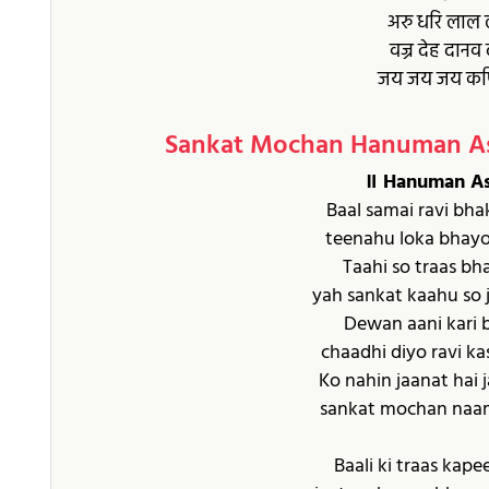
अरु धरि लाल ल
वज्र देह दानव
जय जय जय कपि
Sankat Mochan Hanuman Ash
॥ Hanuman As
Baal samai ravi bhak
teenahu loka bhayo
Taahi so traas bh
yah sankat kaahu so j
Dewan aani kari b
chaadhi diyo ravi ka
Ko nahin jaanat hai 
sankat mochan naam
Baali ki traas kapee