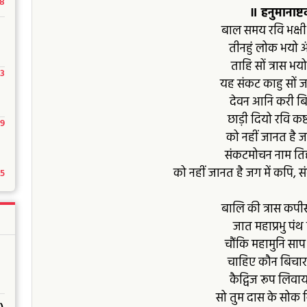
18
॥ हनुमानाष्
बाल समय रवि भक्ष
तीनहुं लोक भयो अं
ताहि सों त्रास भ
23
यह संकट काहु सों ज
देवन आनि करी ब
छाड़ी दियो रवि कष्
29
को नहीं जानत है ज
संकटमोचन नाम तिह
को नहीं जानत है जग में कपि, 
15
बालि की त्रास कपीस
जात महाप्रभु पंथ 
चौंकि महामुनि साप
चाहिए कौन बिचार 
कैद्विज रूप लिवाय 
सो तुम दास के सोक न