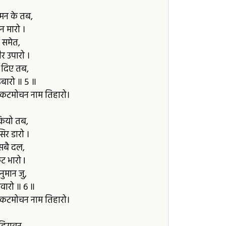
मन के तब,
न मारो ।
न समेत,
ीर उपारो ।
दिए तब,
उबारो ॥ ५ ॥
संकटमोचन नाम तिहारो।
कियो तब,
िर डारो ।
 सबै दल,
 भारो I
ुमान जु,
िवारो ॥ ६ ॥
संकटमोचन नाम तिहारो।