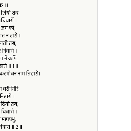
टक ॥
ी लियो तब,
धियारों ।
यो जग को,
ात न टारो ।
िनती तब,
ट निवारो ।
ग में कपि,
ारो ॥ १ ॥
संकटमोचन नाम तिहारो।
 बसैं गिरि,
निहारो ।
 दियो तब,
बिचारो ।
महाप्रभु,
िवारो ॥ २ ॥