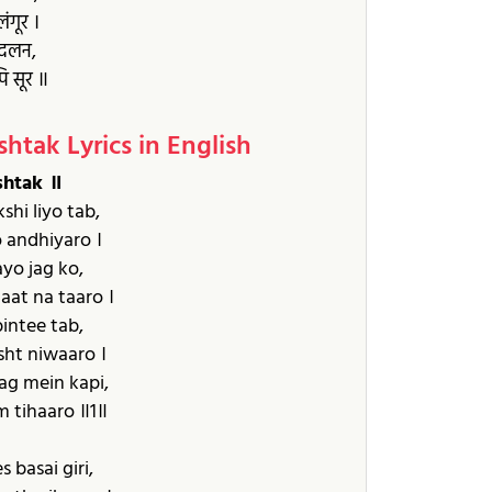
ंगूर ।
 दलन,
 सूर ॥
tak Lyrics in English
htak ॥
shi liyo tab,
 andhiyaro ।
ayo jag ko,
aat na taaro ।
intee tab,
sht niwaaro ।
jag mein kapi,
 tihaaro ॥1॥
s basai giri,