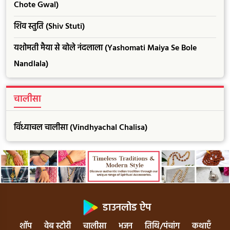
Chote Gwal)
शिव स्तुति (Shiv Stuti)
यशोमती मैया से बोले नंदलाला (Yashomati Maiya Se Bole
Nandlala)
चालीसा
विंध्याचल चालीसा (Vindhyachal Chalisa)
डाउनलोड ऐप
शॉप
वेब स्टोरी
चालीसा
भजन
तिथि/पंचांग
कथाएँ