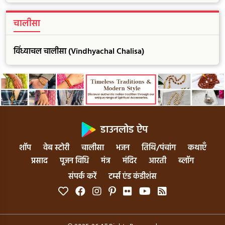
चालीसा
विंध्याचल चालीसा (Vindhyachal Chalisa)
डाउनलोड ऐप
शॉप
वेब स्टोरी
चालीसा
भजन
तिथि/पंचांग
कथाएँ
प्रसाद
पूजन विधि
मंत्र
मंदिर
आरती
ब्लॉग
संपर्क करें
टर्म्स एंड कंडीशंस