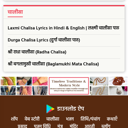
चालीसा
Laxmi Chalisa Lyrics in Hindi & English | लक्ष्मी चालीसा पाठ
Durga Chalisa Lyrics (दुर्गा चालीसा पाठ)
श्री राधा चालीसा (Radha Chalisa)
श्री बगलामुखी चालीसा (Baglamukhi Mata Chalisa)
डाउनलोड ऐप
शॉप
वेब स्टोरी
चालीसा
भजन
तिथि/पंचांग
कथाएँ
प्रसाद
पूजन विधि
मंत्र
मंदिर
आरती
ब्लॉग