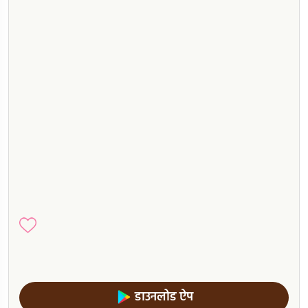
डाउनलोड ऐप