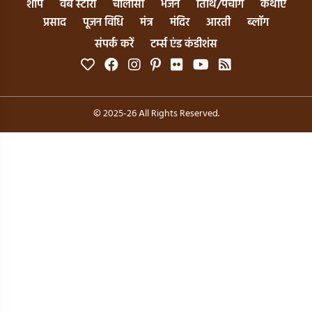
शॉप
वेब स्टोरी
चालीसा
भजन
तिथि/पंचांग
कथाएँ
प्रसाद
पूजन विधि
मंत्र
मंदिर
आरती
ब्लॉग
संपर्क करें
टर्म्स एंड कंडीशंस
© 2025-26 All Rights Reserved.