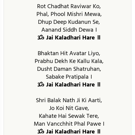
Rot Chadhat Raviwar Ko,
Phal, Phool Mishri Mewa,
Dhup Deep Kudanun Se,
Aanand Siddh Dewa ।
ॐ Jai Kaladhari Hare ॥
Bhaktan Hit Avatar Liyo,
Prabhu Dekh Ke Kallu Kala,
Dusht Daman Shatruhan,
Sabake Pratipala ।
ॐ Jai Kaladhari Hare ॥
Shri Balak Nath Ji Ki Aarti,
Jo Koi Nit Gave,
Kahate Hai Sewak Tere,
Man Vancchhit Phal Pawe ।
ॐ Jai Kaladhari Hare ॥