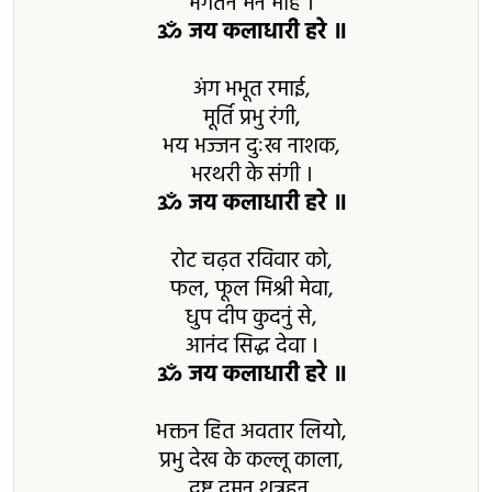
भगतन मन मोहे ।
ॐ जय कलाधारी हरे ॥
अंग भभूत रमाई,
मूर्ति प्रभु रंगी,
भय भज्जन दुःख नाशक,
भरथरी के संगी ।
ॐ जय कलाधारी हरे ॥
रोट चढ़त रविवार को,
फल, फूल मिश्री मेवा,
धुप दीप कुदनुं से,
आनंद सिद्ध देवा ।
ॐ जय कलाधारी हरे ॥
भक्तन हित अवतार लियो,
प्रभु देख के कल्लू काला,
दुष्ट दमन शत्रुहन,