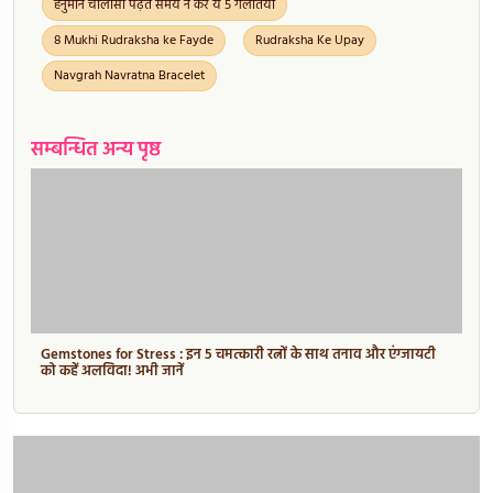
हनुमान चालीसा पढ़ते समय न करें ये 5 गलतियां
8 Mukhi Rudraksha ke Fayde
Rudraksha Ke Upay
Navgrah Navratna Bracelet
सम्बन्धित अन्य पृष्ठ
Gemstones for Stress : इन 5 चमत्कारी रत्नों के साथ तनाव और एंग्जायटी
को कहें अलविदा! अभी जानें