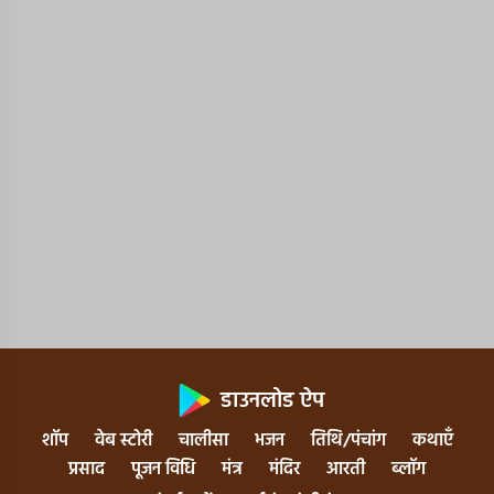
डाउनलोड ऐप
शॉप
वेब स्टोरी
चालीसा
भजन
तिथि/पंचांग
कथाएँ
प्रसाद
पूजन विधि
मंत्र
मंदिर
आरती
ब्लॉग