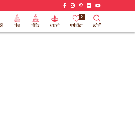
0
धि
मंत्र
मंदिर
आरती
पसंदीदा
खोजें