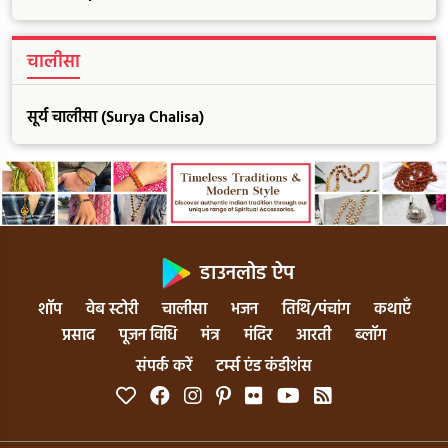
चालीसा
सूर्य चालीसा (Surya Chalisa)
डाउनलोड ऐप
शॉप
वेब स्टोरी
चालीसा
भजन
तिथि/पंचांग
कथाएँ
प्रसाद
पूजन विधि
मंत्र
मंदिर
आरती
ब्लॉग
संपर्क करें
टर्म्स एंड कंडीशंस