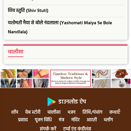
शिव स्तुति (Shiv Stuti)
यशोमती मैया से बोले नंदलाला (Yashomati Maiya Se Bole
Nandlala)
चालीसा
डाउनलोड ऐप
शॉप
वेब स्टोरी
चालीसा
भजन
तिथि/पंचांग
कथाएँ
प्रसाद
पूजन विधि
मंत्र
मंदिर
आरती
ब्लॉग
संपर्क करें
टर्म्स एंड कंडीशंस