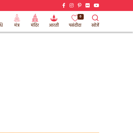
0
धि
मंत्र
मंदिर
आरती
पसंदीदा
खोजें