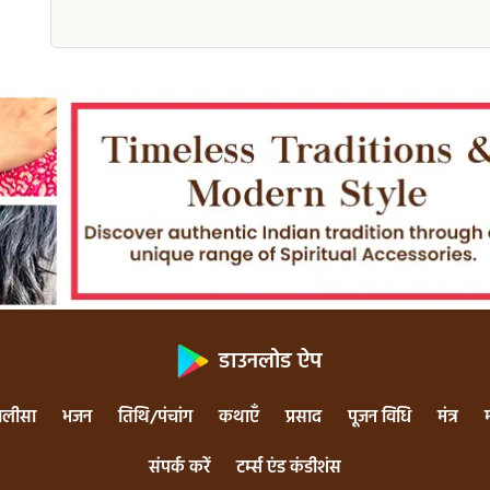
डाउनलोड ऐप
ालीसा
भजन
तिथि/पंचांग
कथाएँ
प्रसाद
पूजन विधि
मंत्र
संपर्क करें
टर्म्स एंड कंडीशंस