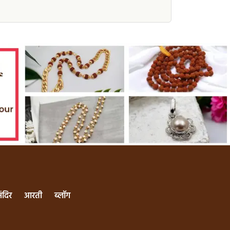
मंदिर
आरती
ब्लॉग