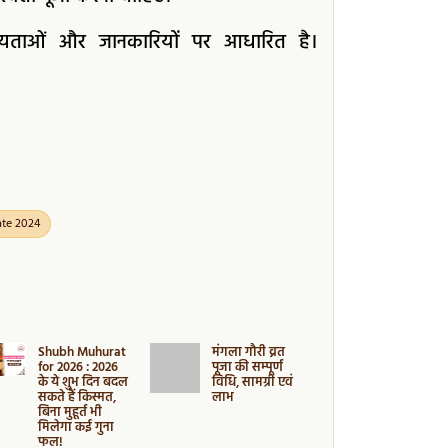
न्यताओं और जानकारियों पर आधारित है।
ate 2024
Shubh Muhurat
मंगला गौरी व्रत
5 Powerful
for 2026 : 2026
पूजा की सम्पूर्ण
Gemstones
के ये शुभ दिन बदल
विधि, सामग्री एवं
Attract Mo
सकते हैं किस्मत,
लाभ
पैसा और स
बिना मुहूर्त भी
आकर्षित करन
मिलेगा कई गुना
वाले टॉप 5
फल!
जेमस्टोन