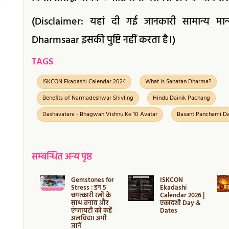
(Disclaimer: यहां दी गई जानकारी सामान्य मा
Dharmsaar इसकी पुष्टि नहीं करता है।)
TAGS
ISKCON Ekadashi Calendar 2024
What is Sanatan Dharma?
Benefits of Narmadeshwar Shivling
Hindu Dainik Pachang
Dashavatara - Bhagwan Vishnu Ke 10 Avatar
Basant Panchami D
सम्बन्धित अन्य पृष्ठ
erful
Gemstones for
ISKCON
ones to
Stress : इन 5
Ekadashi
ct Money:
चमत्कारी रत्नों के
Calendar 2026 |
और सफलता
साथ तनाव और
एकादशी Day &
त करने
एंग्जायटी को कहें
Dates
ॉप 5
अलविदा! अभी
ोन
जानें