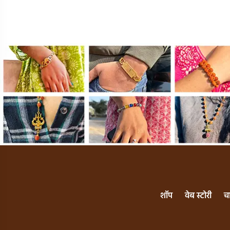
शॉप
वेब स्टोरी
च