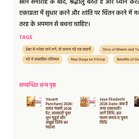
स्नान समारोह के बाद, श्रद्धालु बैठते हैं और ध्यान 
एकाग्रता में सुधार करने और शांति पर चिंतन करने में
तरह के अपमान से बचना चाहिए।
TAGS
ईश्वर से भरोसा उठने लगे, तो अवश्य पढ़े यह कहानी
Story of Bheem and Yu
पढ़ें ये साप्ताहिक राशिफल
Maa Durga ke 9 Roop
Benefits of D
सम्बन्धित अन्य पृष्ठ
i
Vasant
Jaya Ekadashi
asya
Panchami 2026:
2026 Date: कब है
कब है मौनी
वसंत पंचमी 2026
जया एकादशी?
या? जानें
डेट, सरस्वती पूजा
जानें तिथि, व्रत
ुहूर्त व दान
शुभ मुहूर्त और
पारण समय व पूजन
्व
अबूझ तिथि का
विधि
महत्व!