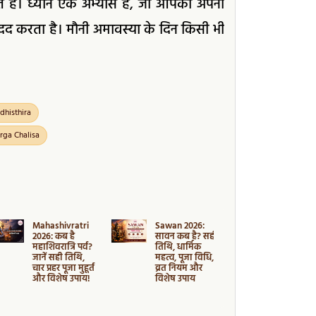
करते हैं। ध्यान एक अभ्यास है, जो आपको अपनी
 मदद करता है। मौनी अमावस्या के दिन किसी भी
dhisthira
urga Chalisa
Mahashivratri
Sawan 2026:
Mauni
2026: कब है
सावन कब है? सही
Amavasya
महाशिवरात्रि पर्व?
तिथि, धार्मिक
2026: कब है
जानें सही तिथि,
महत्व, पूजा विधि,
अमावस्या? जा
चार प्रहर पूजा मुहूर्त
व्रत नियम और
तिथि, मुहूर्त
और विशेष उपाय!
विशेष उपाय
का महत्व