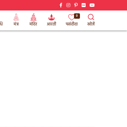
0
धि
मंत्र
मंदिर
आरती
पसंदीदा
खोजें