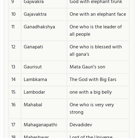
9
Gajwakra
God with elephant trunk
10
Gajavaktra
One with an elephant face
11
Ganadhakshya
One who is the leader of
all people
12
Ganapati
One who is blessed with
all gana’s
13
Gaurisut
Mata Gauri’s son
14
Lambkarna
The God with Big Ears
15
Lambodar
one with a big belly
16
Mahabal
One who is very very
strong
17
Mahaganapathi
Devadidev
18
Maheshwar
Lord of the Universe