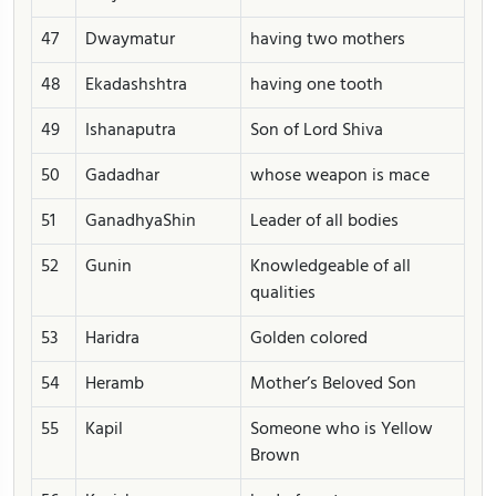
47
Dwaymatur
having two mothers
48
Ekadashshtra
having one tooth
49
Ishanaputra
Son of Lord Shiva
50
Gadadhar
whose weapon is mace
51
GanadhyaShin
Leader of all bodies
52
Gunin
Knowledgeable of all
qualities
53
Haridra
Golden colored
54
Heramb
Mother’s Beloved Son
55
Kapil
Someone who is Yellow
Brown