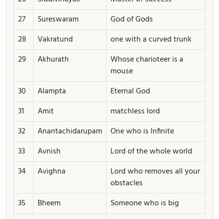
27
Sureswaram
God of Gods
28
Vakratund
one with a curved trunk
29
Akhurath
Whose charioteer is a
mouse
30
Alampta
Eternal God
31
Amit
matchless lord
32
Anantachidarupam
One who is Infinite
33
Avnish
Lord of the whole world
34
Avighna
Lord who removes all your
obstacles
35
Bheem
Someone who is big