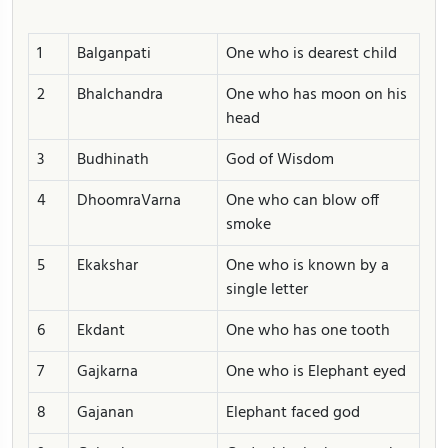
1
Balganpati
One who is dearest child
2
Bhalchandra
One who has moon on his
head
3
Budhinath
God of Wisdom
4
DhoomraVarna
One who can blow off
smoke
5
Ekakshar
One who is known by a
single letter
6
Ekdant
One who has one tooth
7
Gajkarna
One who is Elephant eyed
8
Gajanan
Elephant faced god