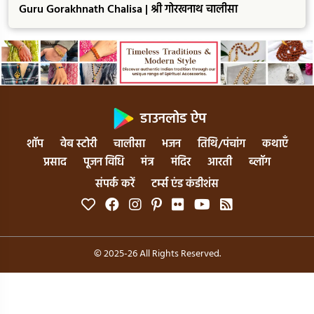
Guru Gorakhnath Chalisa | श्री गोरखनाथ चालीसा
डाउनलोड ऐप
शॉप
वेब स्टोरी
चालीसा
भजन
तिथि/पंचांग
कथाएँ
प्रसाद
पूजन विधि
मंत्र
मंदिर
आरती
ब्लॉग
संपर्क करें
टर्म्स एंड कंडीशंस
© 2025-26 All Rights Reserved.