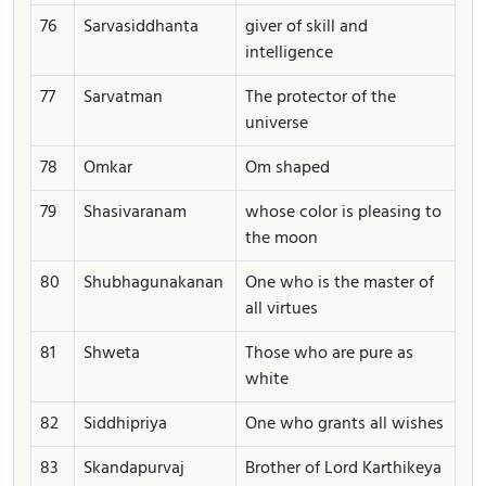
76
Sarvasiddhanta
giver of skill and
intelligence
77
Sarvatman
The protector of the
universe
78
Omkar
Om shaped
79
Shasivaranam
whose color is pleasing to
the moon
80
Shubhagunakanan
One who is the master of
all virtues
81
Shweta
Those who are pure as
white
82
Siddhipriya
One who grants all wishes
83
Skandapurvaj
Brother of Lord Karthikeya