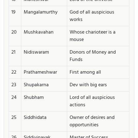
19
Mangalamurthy
God of all auspicious
works
20
Mushkavahan
Whose charioteer is a
mouse
21
Nidiswaram
Donors of Money and
Funds
22
Prathameshwar
First among all
23
Shupakarna
Dev with big ears
24
Shubham
Lord of all auspicious
actions
25
Siddhidata
Owner of desires and
opportunities
26
Siddivinayak
Master of Success