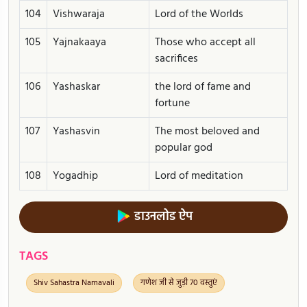
104
Vishwaraja
Lord of the Worlds
105
Yajnakaaya
Those who accept all
sacrifices
106
Yashaskar
the lord of fame and
fortune
107
Yashasvin
The most beloved and
popular god
108
Yogadhip
Lord of meditation
डाउनलोड ऐप
TAGS
Shiv Sahastra Namavali
गणेश जी से जुड़ी 70 वस्तुएं