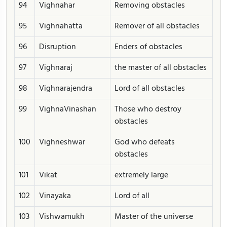
94
Vighnahar
Removing obstacles
95
Vighnahatta
Remover of all obstacles
96
Disruption
Enders of obstacles
97
Vighnaraj
the master of all obstacles
98
Vighnarajendra
Lord of all obstacles
99
VighnaVinashan
Those who destroy
obstacles
100
Vighneshwar
God who defeats
obstacles
101
Vikat
extremely large
102
Vinayaka
Lord of all
103
Vishwamukh
Master of the universe