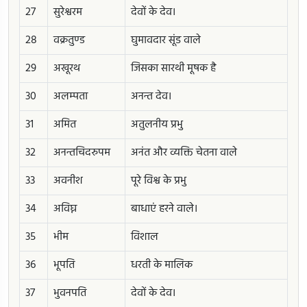
27
सुरेश्वरम
देवों के देव।
28
वक्रतुण्ड
घुमावदार सूंड वाले
29
अखूरथ
जिसका सारथी मूषक है
30
अलम्पता
अनन्त देव।
31
अमित
अतुलनीय प्रभु
32
अनन्तचिदरुपम
अनंत और व्यक्ति चेतना वाले
33
अवनीश
पूरे विश्व के प्रभु
34
अविघ्न
बाधाएं हरने वाले।
35
भीम
विशाल
36
भूपति
धरती के मालिक
37
भुवनपति
देवों के देव।