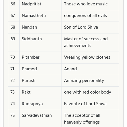
66
Nadpritist
Those who love music
67
Namasthetu
conquerors of all evils
68
Nandan
Son of Lord Shiva
69
Siddhanth
Master of success and
achievements
70
Pitamber
Wearing yellow clothes
71
Pramod
Anand
72
Purush
Amazing personality
73
Rakt
one with red color body
74
Rudrapriya
Favorite of Lord Shiva
75
Sarvadevatman
The acceptor of all
heavenly offerings