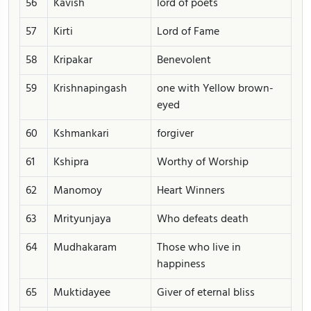
56
Kavish
lord of poets
57
Kirti
Lord of Fame
58
Kripakar
Benevolent
59
Krishnapingash
one with Yellow brown-
eyed
60
Kshmankari
forgiver
61
Kshipra
Worthy of Worship
62
Manomoy
Heart Winners
63
Mrityunjaya
Who defeats death
64
Mudhakaram
Those who live in
happiness
65
Muktidayee
Giver of eternal bliss