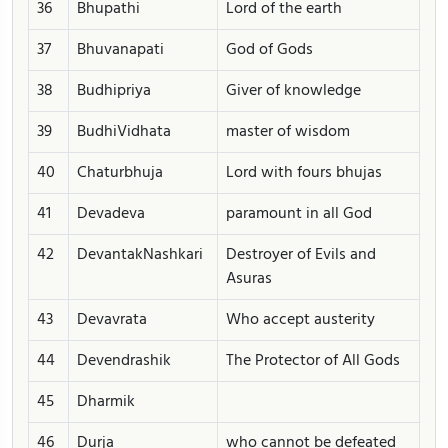
36
Bhupathi
Lord of the earth
37
Bhuvanapati
God of Gods
38
Budhipriya
Giver of knowledge
39
BudhiVidhata
master of wisdom
40
Chaturbhuja
Lord with fours bhujas
41
Devadeva
paramount in all God
42
DevantakNashkari
Destroyer of Evils and
Asuras
43
Devavrata
Who accept austerity
44
Devendrashik
The Protector of All Gods
45
Dharmik
46
Durja
who cannot be defeated