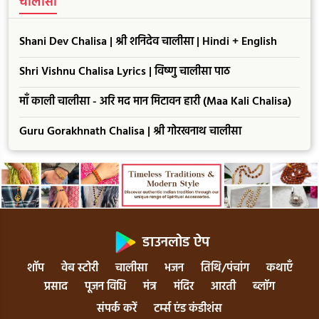
चालीसा
Shani Dev Chalisa | श्री शनिदेव चालीसा | Hindi + English
Shri Vishnu Chalisa Lyrics | विष्णु चालीसा पाठ
माँ काली चालीसा - अरि मद मान मिटावन हारी (Maa Kali Chalisa)
Guru Gorakhnath Chalisa | श्री गोरखनाथ चालीसा
डाउनलोड ऐप
शॉप
वेब स्टोरी
चालीसा
भजन
तिथि/पंचांग
कथाएँ
प्रसाद
पूजन विधि
मंत्र
मंदिर
आरती
ब्लॉग
संपर्क करें
टर्म्स एंड कंडीशंस